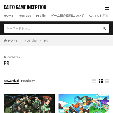
CAITO GAME INCEPTION
HOME
YouTube
Profile
ゲーム紹介依頼について
CAITOを応援す
HOME
YouTube
PR
CATEGORY
PR
Newarrival
Popularity