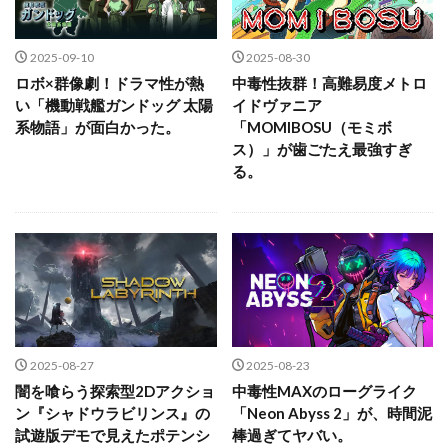
2025-09-10
2025-08-30
ロボ×群像劇！ドラマ性が熱
中毒性抜群！高難易度メトロ
い「機動戦艦ガンドッグ 太陽
イドヴァニア
系物語」が面白かった。
「MOMIBOSU（モミボ
ス）」が歯ごたえ最強すぎ
る。
2025-08-27
2025-08-23
闇を喰らう探索型2Dアクショ
中毒性MAXのローグライク
ン『シャドウラビリンス』の
「Neon Abyss 2」が、時間泥
試遊版デモで見えたポテンシ
棒過ぎてヤバい。