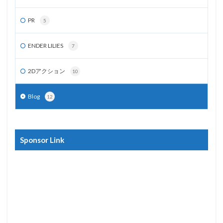
PR
5
ENDER LILIES
7
2Dアクション
10
Blog
12
Sponsor Link