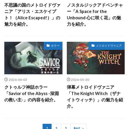
不思議の国のメトロイドヴァ
ノスタルジックアドベンチャ
ニア「アリス・エスケイプ
ー「A Space for the
ト！（Alice Escaped!）」の
Unbound 心に咲く花」の魅
魅力を紹介。
力を紹介。
ホラー
メトロイドヴァニア
2026-06-03
2026-05-30
クトゥルフ神話ホラー
弾幕メトロイドヴァニア
「Savior of the Abyss -深淵
「The Knight Witch（ザナ
の救い主-」の内容を紹介。
イトウィッチ）」の魅力を紹
介。
1
2
3
Next