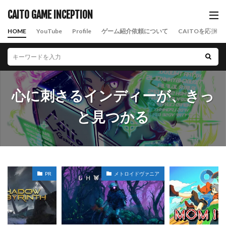
CAITO GAME INCEPTION
HOME
YouTube
Profile
ゲーム紹介依頼について
CAITOを応援す
心に刺さるインディーが、きっ
と見つかる
PR
メトロイドヴァニア