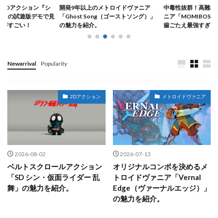
型2Dアクション『シ
開発9年以上のメトロイドヴァニア
中毒性抜群！高難易
ス』の試遊版デモで見
「Ghost Song（ゴーストソング）」
ニア「MOMIBOS
ルがすごい！
の魅力を紹介。
歯ごたえ最強すぎる
Newarrival
Popularity
2Dアクション
メトロイドヴァニア
2026-08-02
2026-07-13
ベルトスクロールアクション
オリジナルコンボを決めるメ
「SD シン・仮面ライダー 乱
トロイドヴァニア「Vernal
舞」の魅力を紹介。
Edge（ヴァーナルエッジ）」
の魅力を紹介。