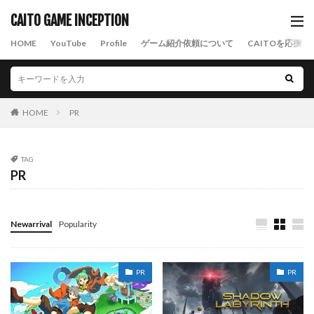
CAITO GAME INCEPTION
HOME
YouTube
Profile
ゲーム紹介依頼について
CAITOを応援す
HOME
PR
TAG
PR
Newarrival
Popularity
PR
PR