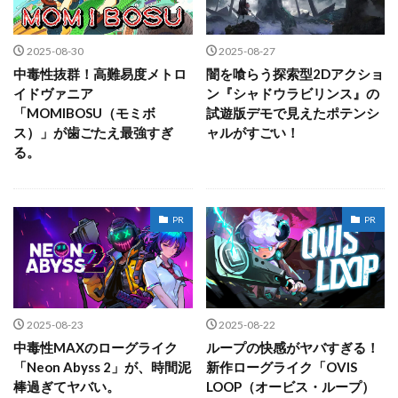
2025-08-30
2025-08-27
中毒性抜群！高難易度メトロ
闇を喰らう探索型2Dアクショ
イドヴァニア
ン『シャドウラビリンス』の
「MOMIBOSU（モミボ
試遊版デモで見えたポテンシ
ス）」が歯ごたえ最強すぎ
ャルがすごい！
る。
PR
PR
2025-08-23
2025-08-22
中毒性MAXのローグライク
ループの快感がヤバすぎる！
「Neon Abyss 2」が、時間泥
新作ローグライク「OVIS
棒過ぎてヤバい。
LOOP（オービス・ループ）