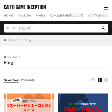
CAITO GAME INCEPTION
HOME
YouTube
Profile
ゲーム紹介依頼について
CAITOを応援す
HOME
Blog
CATEGORY
Blog
Newarrival
Popularity