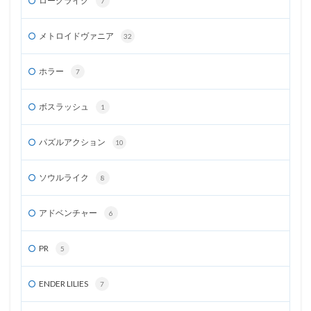
ローグライク
7
メトロイドヴァニア
32
ホラー
7
ボスラッシュ
1
パズルアクション
10
ソウルライク
8
アドベンチャー
6
PR
5
ENDER LILIES
7