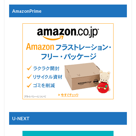
AmazonPrime
U-NEXT