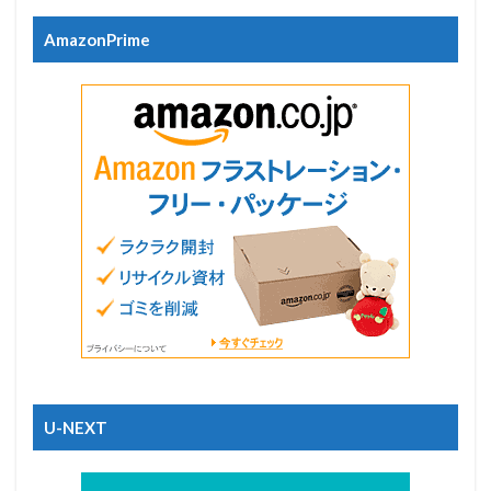
AmazonPrime
U-NEXT