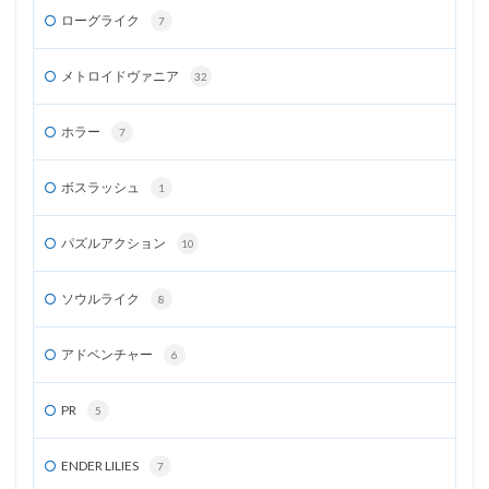
ローグライク
7
メトロイドヴァニア
32
ホラー
7
ボスラッシュ
1
パズルアクション
10
ソウルライク
8
アドベンチャー
6
PR
5
ENDER LILIES
7