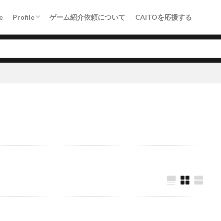
Crowdfunding（KICK&CAMP）
e
Profile
ゲーム紹介依頼について
CAITOを応援する
Crowdfunding（KICK&CAMP）
PR
アドベンチャー
エンダーリリーズ
ソウルライク
その
ボスラッシュ
メトロイドヴァニア
ローグライク
ロックマン
検索