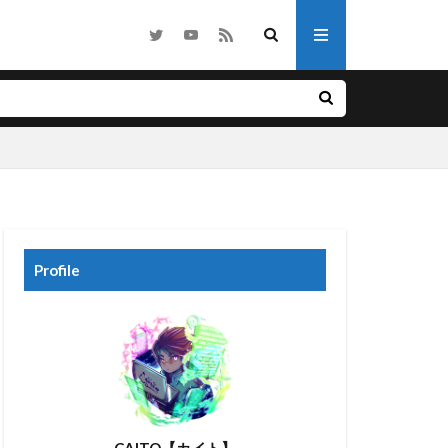
他
ノベル
ライク
ホラー
Profile