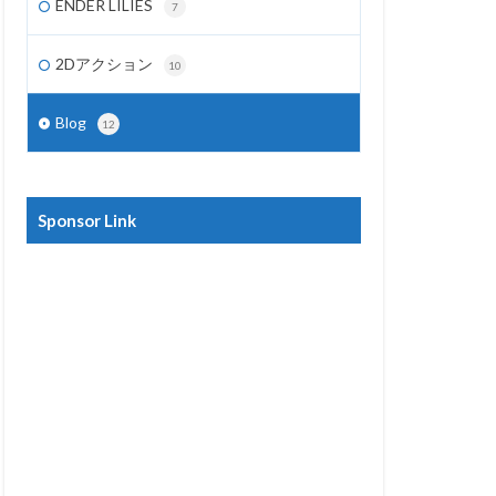
ENDER LILIES
7
2Dアクション
10
Blog
12
Sponsor Link