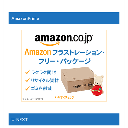
AmazonPrime
U-NEXT