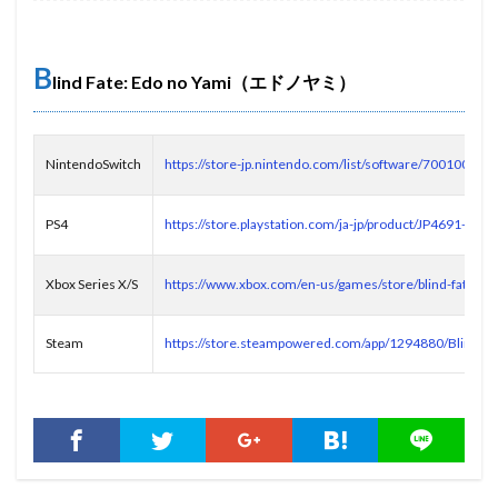
B
lind Fate: Edo no Yami（エドノヤミ）
NintendoSwitch
https://store-jp.nintendo.com/list/software/70010000
PS4
https://store.playstation.com/ja-jp/product/JP4691-
Xbox Series X/S
https://www.xbox.com/en-us/games/store/blind-fate-
Steam
https://store.steampowered.com/app/1294880/Blind_F