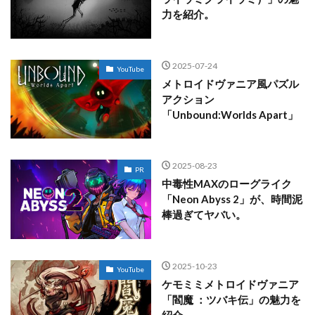
力を紹介。
2025-07-24
YouTube
メトロイドヴァニア風パズル
アクション
「Unbound:Worlds Apart」
2025-08-23
PR
中毒性MAXのローグライク
「Neon Abyss 2」が、時間泥
棒過ぎてヤバい。
2025-10-23
YouTube
ケモミミメトロイドヴァニア
「閻魔 ：ツバキ伝」の魅力を
紹介。