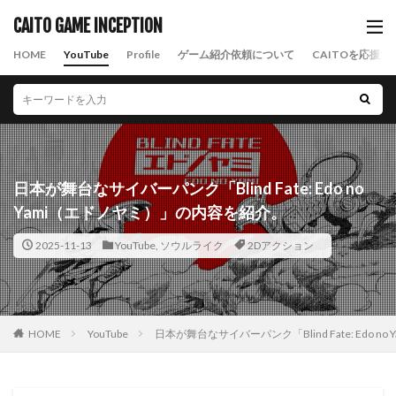
CAITO GAME INCEPTION
HOME
YouTube
Profile
ゲーム紹介依頼について
CAITOを応援す
日本が舞台なサイバーパンク「Blind Fate: Edo no
Yami（エドノヤミ）」の内容を紹介。
2025-11-13
YouTube
,
ソウルライク
2Dアクション
HOME
YouTube
日本が舞台なサイバーパンク「Blind Fate: Edo 