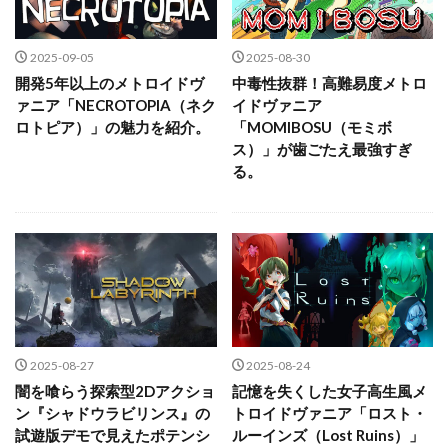
2025-09-05
2025-08-30
開発5年以上のメトロイドヴ
中毒性抜群！高難易度メトロ
ァニア「NECROTOPIA（ネク
イドヴァニア
ロトピア）」の魅力を紹介。
「MOMIBOSU（モミボ
ス）」が歯ごたえ最強すぎ
る。
2025-08-27
2025-08-24
闇を喰らう探索型2Dアクショ
記憶を失くした女子高生風メ
ン『シャドウラビリンス』の
トロイドヴァニア「ロスト・
試遊版デモで見えたポテンシ
ルーインズ（Lost Ruins）」