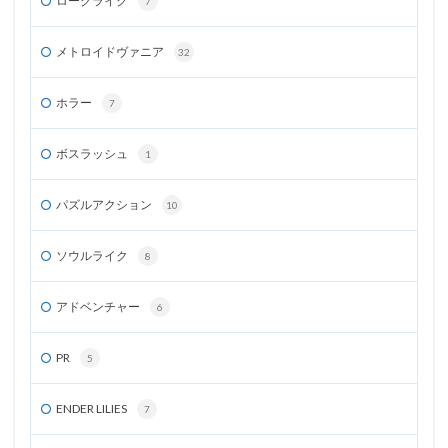
ローグライク
7
メトロイドヴァニア
32
ホラー
7
ボスラッシュ
1
パズルアクション
10
ソウルライク
8
アドベンチャー
6
PR
5
ENDER LILIES
7