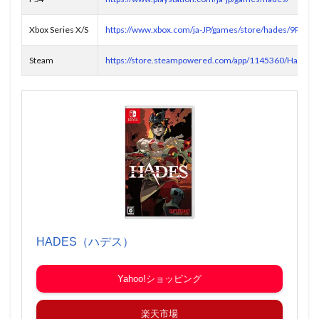
Xbox Series X/S
https://www.xbox.com/ja-JP/games/store/hades/9P8D
Steam
https://store.steampowered.com/app/1145360/Hades/
HADES（ハデス）
Yahoo!ショッピング
楽天市場