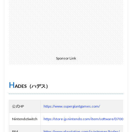
Sponsor Link
H
ADES（ハデス）
公式HP
https://www.supergiantgames.com/
NintendoSwitch
https://store-jp.nintendo.com/item/software/D700100
PS4
https://www.playstation.com/ja-jp/games/hades/