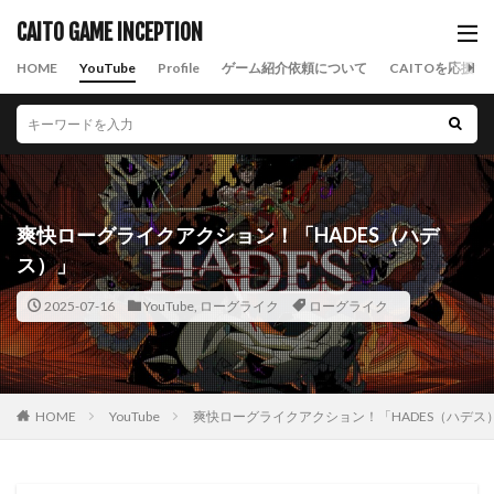
CAITO GAME INCEPTION
HOME
YouTube
Profile
ゲーム紹介依頼について
CAITOを応援す
爽快ローグライクアクション！「HADES（ハデ
ス）」
2025-07-16
YouTube
,
ローグライク
ローグライク
HOME
YouTube
爽快ローグライクアクション！「HADES（ハデス