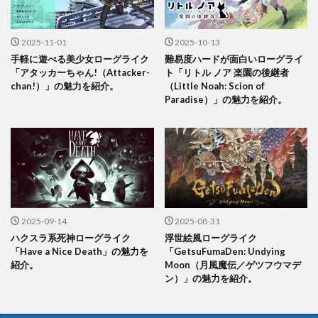
2025-11-01
2025-10-13
手軽に遊べる美少女ローグライク
難易度ハードが面白いローグライ
「アタッカーちゃん!（Attacker-
ト「リトル ノア 楽園の後継者
chan!）」の魅力を紹介。
（Little Noah: Scion of
Paradise）」の魅力を紹介。
2025-09-14
2025-08-31
ハクスラ系死神ローグライク
浮世絵風ローグライク
「Have a Nice Death」の魅力を
「GetsuFumaDen: Undying
紹介。
Moon（月風魔伝／ゲツフウマデ
ン）」の魅力を紹介。