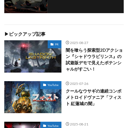
▶ピックアップ記事
2025-08-27
PR
闇を喰らう探索型2Dアクショ
ン『シャドウラビリンス』の
試遊版デモで見えたポテンシ
ャルがすごい！
2025-07-26
YouTube
クールなウサギの連続コンボ
メトロイドヴァニア「フィス
ト 紅蓮城の闇」
2025-08-21
YouTube