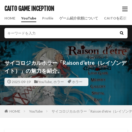
CAITO GAME INCEPTION
HOME
YouTube
Profile
ゲーム紹介依頼について
CAITOを応援す
サイコロジカルホラー「Raison d’etre（レイゾンデ
イト）」の魅力を紹介。
2025-09-19
YouTube
,
ホラー
ホラー
HOME
YouTube
サイコロジカルホラー「Raison d’etre（レイ