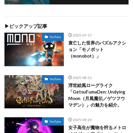
▶ピックアップ記事
2025-07-17
YouTube
衰亡した世界のパズルアクシ
ョン「モノボット
（monobot）」
2025-08-31
YouTube
浮世絵風ローグライク
「GetsuFumaDen: Undying
Moon（月風魔伝／ゲツフウ
マデン）」の魅力を紹介。
2025-09-29
YouTube
女子高生が魔物を狩るメトロ