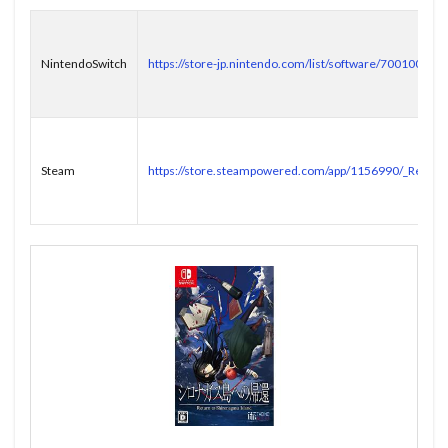
NintendoSwitch
https://store-jp.nintendo.com/list/software/70010000
Steam
https://store.steampowered.com/app/1156990/_Return_