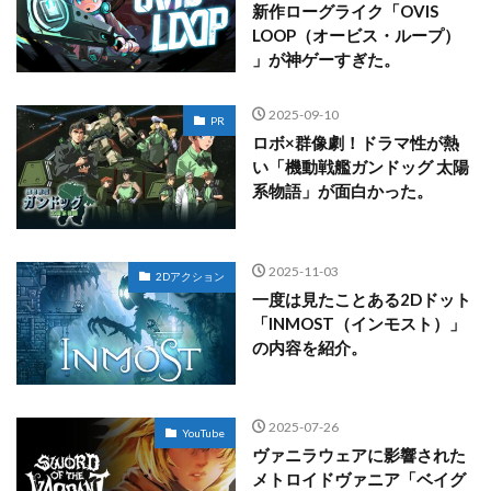
新作ローグライク「OVIS
LOOP（オービス・ループ）
」が神ゲーすぎた。
2025-09-10
PR
ロボ×群像劇！ドラマ性が熱
い「機動戦艦ガンドッグ 太陽
系物語」が面白かった。
2025-11-03
2Dアクション
一度は見たことある2Dドット
「INMOST（インモスト）」
の内容を紹介。
2025-07-26
YouTube
ヴァニラウェアに影響された
メトロイドヴァニア「ベイグ