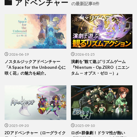
アドベンチャー
の最新記事8件
2026-06-19
2026-01-25
ノスタルジックアドベンチャー
演劇を“観て遊ぶ”リズムゲーム
「A Space for the Unbound 心に
『Nientum – Op.ZERO（ニエン
咲く花」の魅力を紹介。
タム — オプス・ゼロ —）』
2025-09-20
2025-09-10
2Dアドベンチャー（ローグライク
ロボ×群像劇！ドラマ性が熱い