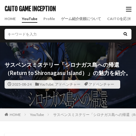
CAITO GAME INCEPTION
HOME
YouTube
Profile
ゲーム紹介依頼について
CAITOを応援す
サスペンスミステリー「シロナガス島への帰還
（Return to Shironagasu Island）」の魅力を紹介。
2025-08-24
YouTube
,
アドベンチャー
アドベンチャー
HOME
YouTube
サスペンスミステリー「シロナガス島への帰還（Return t