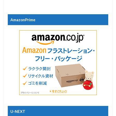
AmazonPrime
U-NEXT