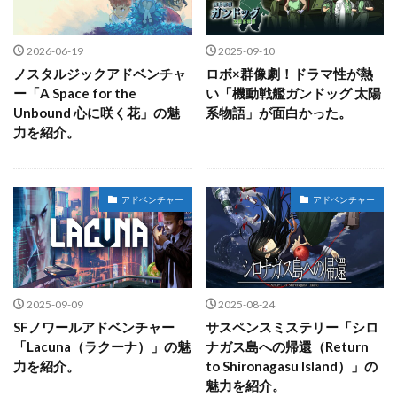
2026-06-19
2025-09-10
ノスタルジックアドベンチャ
ロボ×群像劇！ドラマ性が熱
ー「A Space for the
い「機動戦艦ガンドッグ 太陽
Unbound 心に咲く花」の魅
系物語」が面白かった。
力を紹介。
アドベンチャー
アドベンチャー
2025-09-09
2025-08-24
SFノワールアドベンチャー
サスペンスミステリー「シロ
「Lacuna（ラクーナ）」の魅
ナガス島への帰還（Return
力を紹介。
to Shironagasu Island）」の
魅力を紹介。