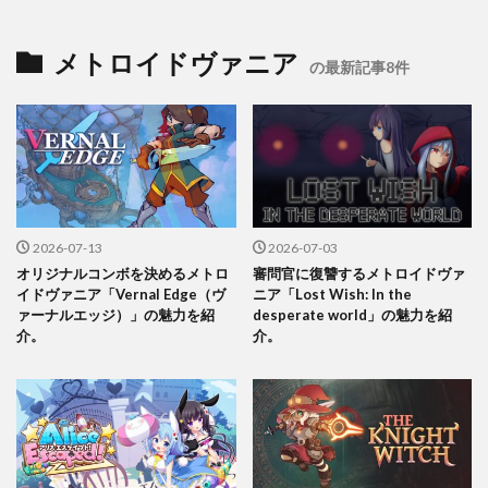
メトロイドヴァニア
の最新記事8件
2026-07-13
2026-07-03
オリジナルコンボを決めるメトロ
審問官に復讐するメトロイドヴァ
イドヴァニア「Vernal Edge（ヴ
ニア「Lost Wish: In the
ァーナルエッジ）」の魅力を紹
desperate world」の魅力を紹
介。
介。