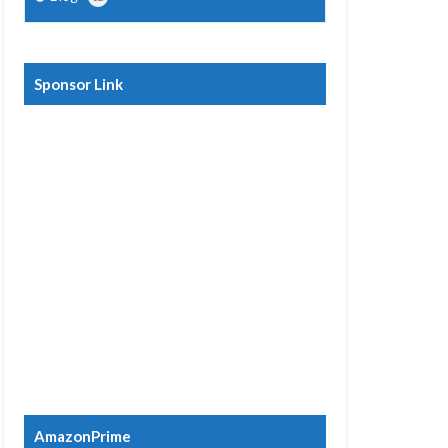
Sponsor Link
AmazonPrime