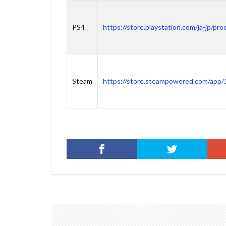
PS4
https://store.playstation.com/ja-j
Steam
https://store.steampowered.com/app