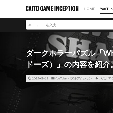
CAITO GAME INCEPTION
HOME
YouTub
カテゴリー
タグ
2Dアクション
ダークホラーパズル「Whit
パズルアクション
ドーズ）」の内容を紹介
2025-08-13
YouTube
,
パズルアクション
パズルア