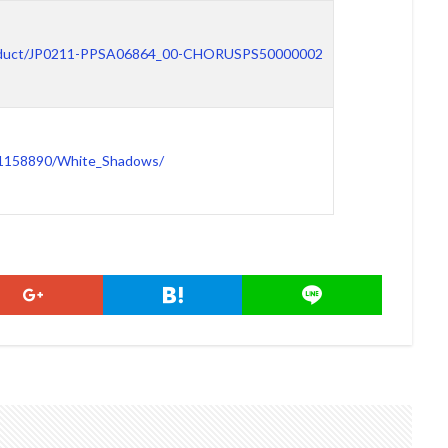
p/product/JP0211-PPSA06864_00-CHORUSPS50000002
/1158890/White_Shadows/