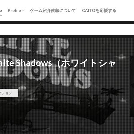
Crowdfunding（KICK&CAMP）
e
Profile
ゲーム紹介依頼について
CAITOを応援する
Crowdfunding（KICK&CAMP）
PR
アドベンチャー
エンダーリリーズ
ソウルライク
その
e Shadows（ホワイトシャ
ボスラッシュ
メトロイドヴァニア
ローグライク
ロックマン
。
検索
クション