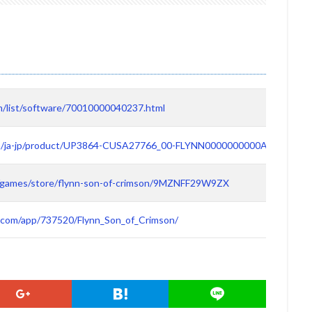
om/list/software/70010000040237.html
.com/ja-jp/product/UP3864-CUSA27766_00-FLYNN0000000000A/
P/games/store/flynn-son-of-crimson/9MZNFF29W9ZX
.com/app/737520/Flynn_Son_of_Crimson/