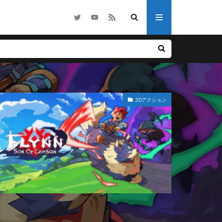
他
ノベル
2Dアクション
ライク
ホラー