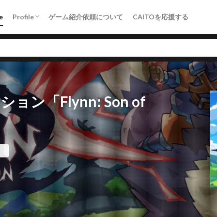
Crowdfunding（KICK&CAMP）
e
Profile
ゲーム紹介依頼について
CAITOを応援する
Crowdfunding（KICK&CAMP）
PR
アドベンチャー
エンダーリリーズ
ソウルライク
その
「Flynn: Son of
ボスラッシュ
メトロイドヴァニア
ローグライク
ロックマン
。
検索