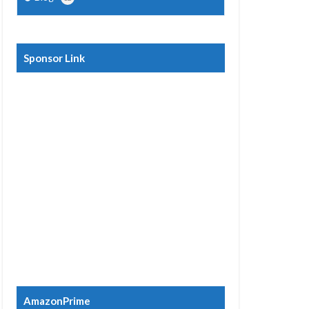
Sponsor Link
AmazonPrime