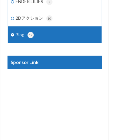
ENDER LILIES
7
2Dアクション
10
Blog
12
Sponsor Link