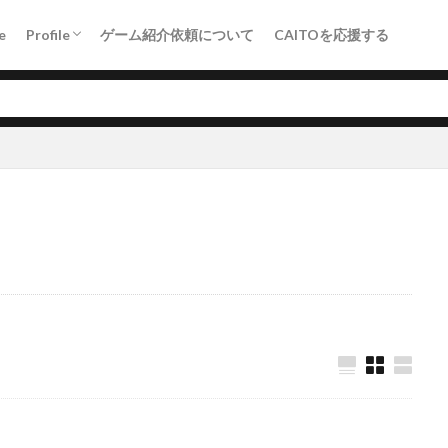
Crowdfunding（KICK&CAMP）
e
Profile
ゲーム紹介依頼について
CAITOを応援する
Crowdfunding（KICK&CAMP）
PR
アドベンチャー
エンダーリリーズ
ソウルライク
その
ボスラッシュ
メトロイドヴァニア
ローグライク
ロックマン
検索