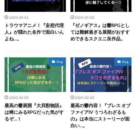
2020-03-31
2020-03-30
トラウマアニメ！『妄想代理
『ゼノギアス』は鬱RPGとし
人』が隠れた名作で面白いん
ては難解過ぎる展開がおすす
よね…。
めできるスクエニ良作品。
Blog
Blog
2020-03-30
2020-03-30
最高の鬱展開『大貝獣物語』
最高の鬱内容！『ブレス オブ
は稀にみるRPGだった気がす
ファイアIV うつろわざるも
るぞ…！
の』は本当にストーリーが面
白い…。