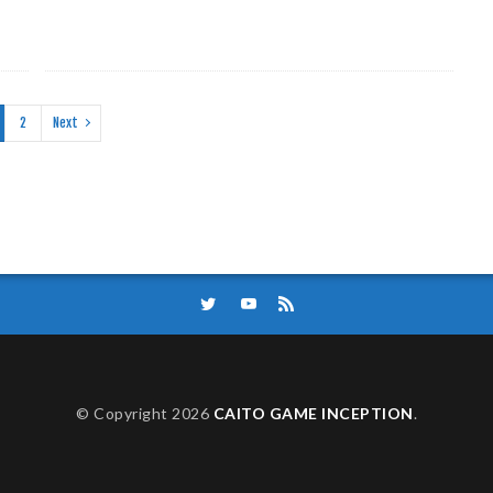
2
Next
© Copyright 2026
CAITO GAME INCEPTION
.