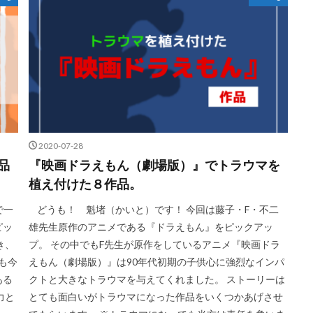
2020-07-28
品
『映画ドラえもん（劇場版）』でトラウマを
植え付けた８作品。
で一
どうも！ 魁堵（かいと）です！ 今回は藤子・F・不二
ピッ
雄先生原作のアニメである『ドラえもん』をピックアッ
き、
プ。 その中でもF先生が原作をしているアニメ『映画ドラ
ても今
えもん（劇場版）』は90年代初期の子供心に強烈なインパ
ある
クトと大きなトラウマを与えてくれました。 ストーリーは
力と
とても面白いがトラウマになった作品をいくつかあげさせ