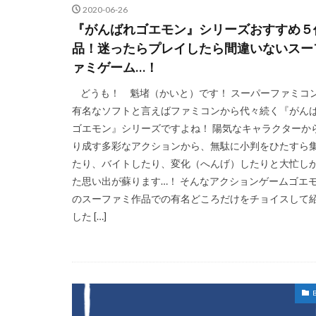
2020-06-26
『がんばれゴエモン』シリーズおすすめ５
品！迷ったらプレイしたら間違いないスー
ァミゲーム…！
どうも！ 魁堵（かいと）です！ スーパーファミコ
有名なソフトと言えばファミコンから代々続く『がん
ゴエモン』シリーズですよね！ 陽気なキャラクターか
り成す多彩なアクションから、無駄に小判をひたすら
たり、バイトしたり、変化（へんげ）したりと大忙し
た思い出が蘇ります…！ そんなアクションゲームゴエ
のスーファミ作品での有名どころだけをチョイスして
した […]
B