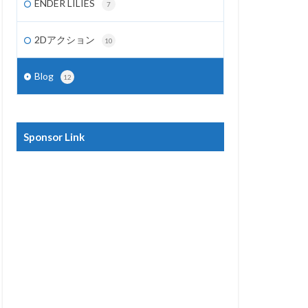
ENDER LILIES
7
2Dアクション
10
Blog
12
Sponsor Link