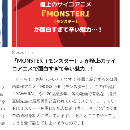
2020-04-01
『MONSTER（モンスター）』が極上のサイ
コアニメで面白すぎて辛い魅力…！
どうも！ 魁堵（かいと）です！ 今回ご紹介するのは漫
画原作アニメ『MONSTER （モンスター）』 この作品は
ース
「YAWARA!」や「20世紀少年」等の漫画で有名な、浦沢
れる、
直樹先生の最高傑作と言われているミステリー。 ミスリー
方を
ドにミスリードを重ねて犯人に辿り着く、そして近づくま
のユ
での過程を壮大に描いています。 色々とここで語ってし
タイ
まうと全て話してしまいそうなので […]
が表