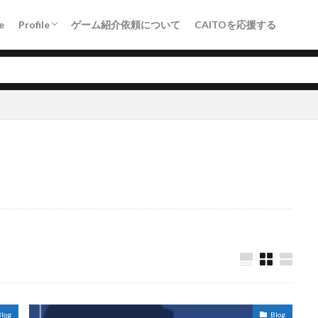
Crowdfunding（KICK&CAMP）
e
Profile
ゲーム紹介依頼について
CAITOを応援する
Crowdfunding（KICK&CAMP）
PR
アドベンチャー
エンダーリリーズ
ソウルライク
その
ボスラッシュ
メトロイドヴァニア
ローグライク
ロックマン
検索
log
Blog