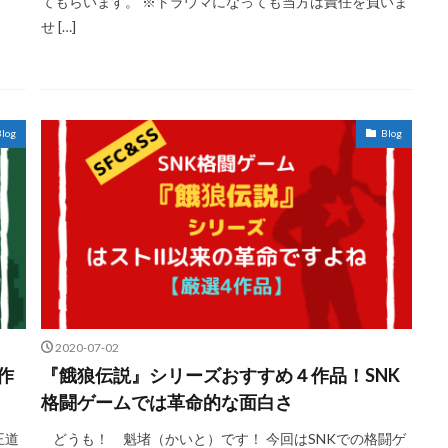
てもらいます。 ※トラウマになっても当方は責任を負いま
せ […]
log
Blog
2020-07-02
作
『餓狼伝説』シリーズおすすめ４作品！SNK
格闘ゲームでは革命的な面白さ
王道
どうも！ 魁堵（かいと）です！ 今回はSNKでの格闘ゲ