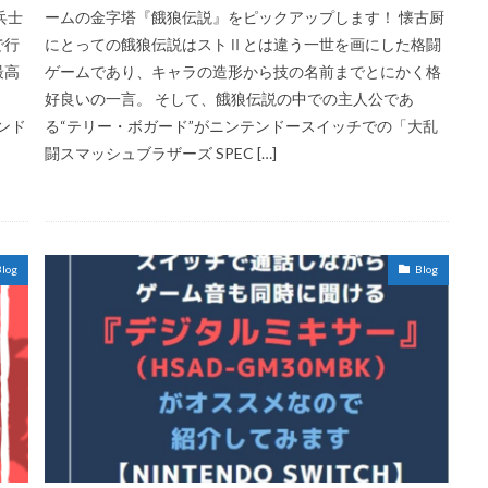
兵士
ームの金字塔『餓狼伝説』をピックアップします！ 懐古厨
で行
にとっての餓狼伝説はストⅡとは違う一世を画にした格闘
最高
ゲームであり、キャラの造形から技の名前までとにかく格
、
好良いの一言。 そして、餓狼伝説の中での主人公であ
アンド
る“テリー・ボガード”がニンテンドースイッチでの「大乱
闘スマッシュブラザーズ SPEC […]
log
Blog