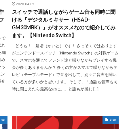
2020-04-05
作
スイッチで通話しながらゲーム音も同時に聞
フ
ける『デジタルミキサー（HSAD-
GM30MBK）』がオススメなので紹介してみ
ます。【Nintendo Switch】
ンで
ばれ
どうも！ 魁堵（かいと）です！ さっそくではあります
ら織
がニンテンドースイッチ（Nintendo Switch）の対戦ゲーム
集め
で、スマホを通じてフレンド達と喋りながらプレイする機
かっ
会が多くありませんか？ 多くの方がスマホで喋りながらテ
モン
レビ（テーブルモード）で音を出して、別々に音声を聞い
紹介
ている方が多いかと思います。 そして、「通話も音声も同
時に聞こえたら最高なのに。」と誰もが感じ […]
log
Blog