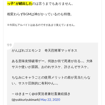
っ子” が続出した
のは言うまでもありません。
相変わらずBGMは神がかっているのも特徴。
※今回もアルバイトはあるのですがあまり覚えていません。
がんばれゴエモン２ 奇天烈将軍マッギネス
ある意味友情破壊ゲー。何故か街で死者が出る…。大体
サスケ使いが原因。おのれサスケ、許さんぞサスケ。
ちなみにキャラごとの使用メリットの差が見当たらな
い。サスケ圧倒的に有利やん…。
— ゆきまーく@ゆ実況者兼社畜兼絵描き
(@yukkuriyukimark)
May 22, 2020