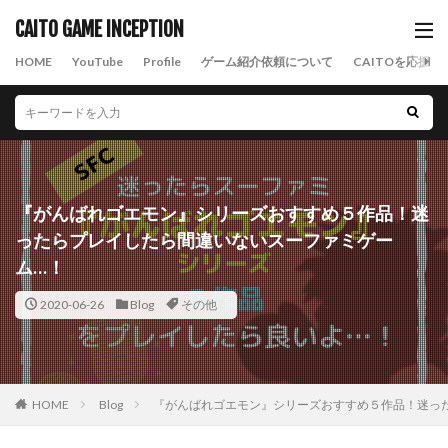
CAITO GAME INCEPTION
HOME
YouTube
Profile
ゲーム紹介依頼について
CAITOを応援す
『がんばれゴエモン』シリーズおすすめ５作品！迷
ったらプレイしたら間違いないスーファミゲー
ム…！
2020-06-26
Blog
その他
HOME
Blog
『がんばれゴエモン』シリーズおすすめ５作品！迷っ