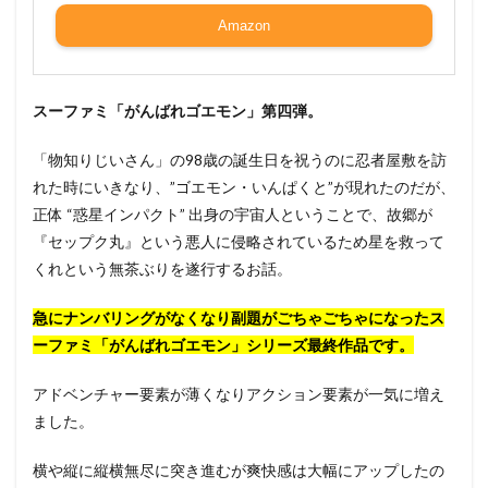
Amazon
スーファミ「がんばれゴエモン」第四弾。
「物知りじいさん」の98歳の誕生日を祝うのに忍者屋敷を訪
れた時にいきなり、”ゴエモン・いんぱくと”が現れたのだが、
正体 “惑星インパクト” 出身の宇宙人ということで、故郷が
『セップク丸』という悪人に侵略されているため星を救って
くれという無茶ぶりを遂行するお話。
急にナンバリングがなくなり副題がごちゃごちゃになったス
ーファミ「がんばれゴエモン」シリーズ最終作品です。
アドベンチャー要素が薄くなりアクション要素が一気に増え
ました。
横や縦に縦横無尽に突き進むが爽快感は大幅にアップしたの