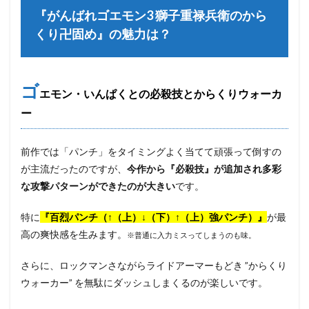
『がんばれゴエモン3 獅子重禄兵衛のから
くり卍固め』の魅力は？
ゴ
エモン・いんぱくとの必殺技とからくりウォーカ
ー
前作では「パンチ」をタイミングよく当てて頑張って倒すの
が主流だったのですが、
今作から『必殺技』が追加され多彩
な攻撃パターンができたのが大きい
です。
特に
『百烈パンチ（↑（上）↓（下）↑（上）強パンチ）』
が最
高の爽快感を生みます。
※普通に入力ミスってしまうのも味。
さらに、ロックマンさながらライドアーマーもどき ”からくり
ウォーカー” を無駄にダッシュしまくるのが楽しいです。