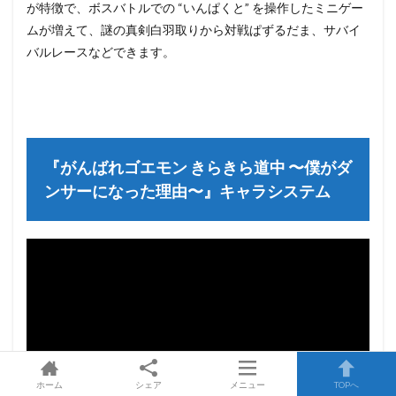
が特徴で、ボスバトルでの “いんぱくと” を操作したミニゲー
ムが増えて、謎の真剣白羽取りから対戦ぱずるだま、サバイ
バルレースなどできます。
『がんばれゴエモン きらきら道中 〜僕がダ
ンサーになった理由〜』キャラシステム
ホーム
シェア
メニュー
TOPへ