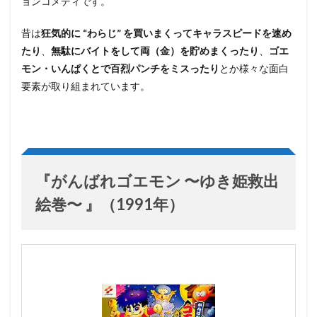
ョンコメディです。
昔は
狂気的に “わらじ” を買いまくってキャラスピードを速め
たり
、
無駄にバイトをして両（金）を貯めまくったり
、
ゴエ
モン・いんぱくとで百烈パンチをミスったり
とか様々な面白
要素が取り組まれています。
『がんばれゴエモン 〜ゆき姫救出
絵巻〜 』（1991年）