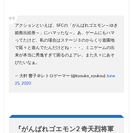
アクションといえば、SFCの「がんばれゴエモン～ゆき
姫救出絵巻～」にハマッたな～。あ、ゲームにもハマ
ってたけど、私の場合はステージ３のからくり遊園地
で延々と遊んでたんだけどね・・・。ミニゲームの出
来が本当に秀逸すぎて困るのよアレ。また久々にあそ
びたいなぁ。
— 大軒 響子＠レトロゲーマー (@kyouko_syukou)
June
25, 2020
『がんばれゴエモン2 奇天烈将軍