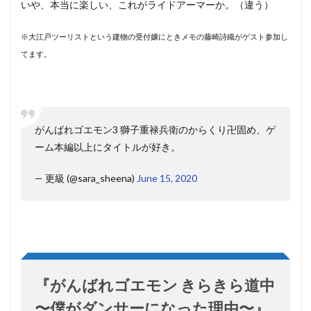
いや、本当に楽しい、これがライドアーマーか。（違う）
※大江戸ツーリストという建物の受付嬢にときメモの藤崎詩織がゲスト参加し
てます。
がんばれゴエモン3 獅子重禄兵衛のからくり卍固め、ゲ
ーム本編以上にタイトルが好き。
— 更級 (@sara_sheena)
June 15, 2020
『がんばれゴエモン きらきら道中
〜僕がダンサーになった理由〜』