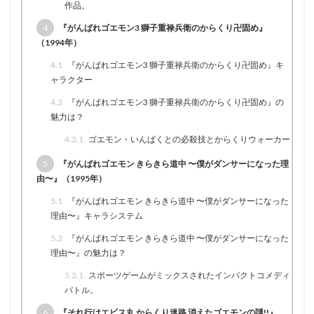
作品。
4
『がんばれゴエモン3 獅子重禄兵衛のからくり卍固め』
（1994年）
4.1
『がんばれゴエモン3 獅子重禄兵衛のからくり卍固め』キ
ャラクター
4.2
『がんばれゴエモン3 獅子重禄兵衛のからくり卍固め』の
魅力は？
4.2.1
ゴエモン・いんぱくとの必殺技とからくりウォーカー
5
『がんばれゴエモン きらきら道中 〜僕がダンサーになった理
由〜』（1995年）
5.1
『がんばれゴエモン きらきら道中 〜僕がダンサーになった
理由〜』キャラシステム
5.2
『がんばれゴエモン きらきら道中 〜僕がダンサーになった
理由〜』の魅力は？
5.2.1
スポーツゲームがミックスされたインパクトコメディ
バトル。
6
『それ行けエビス丸 からくり迷路 消えたゴエモンの謎!!』