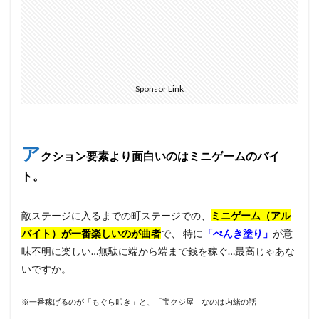
Sponsor Link
ア
クション要素より面白いのはミニゲームのバイ
ト。
敵ステージに入るまでの町ステージでの、
ミニゲーム（アル
バイト）が一番楽しいのが曲者
で、 特に
「ぺんき塗り」
が意
味不明に楽しい…無駄に端から端まで銭を稼ぐ…最高じゃあな
いですか。
※一番稼げるのが「もぐら叩き」と、「宝クジ屋」なのは内緒の話