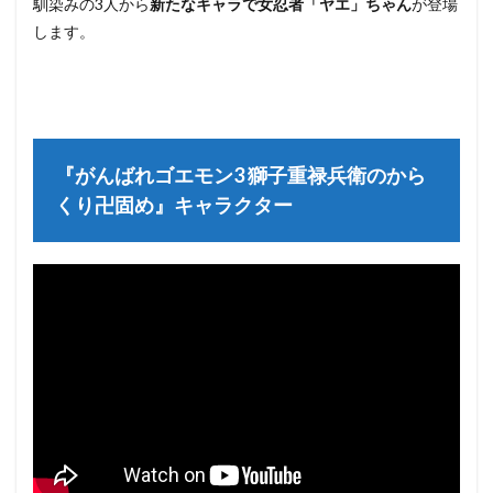
馴染みの3人から
新たなキャラで女忍者「ヤエ」ちゃん
が登場
します。
『がんばれゴエモン3 獅子重禄兵衛のから
くり卍固め』キャラクター